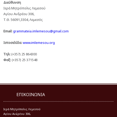
Διεύθυνση
Iερά Μητρόπολις Λεμεσού
Αγίου Ανδρέου 306,
Τ.Θ. 56091,3304, Λεμεσός
Email:
grammateia.imlemesou@gmail.com
Ιστοσελίδα:
www.imlemesou.org
Τηλ:
(+357) 25 864300
Φαξ:
(+357) 25 371548
ΕΠΙΚΟΙΝΩΝΙΑ
Iερά Μητρόπολις Λεμεσού
Αγίου Ανδρέου 306,