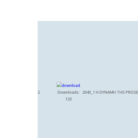
2
Downloads:
2043_1 H DYNAMH THS PROS
123