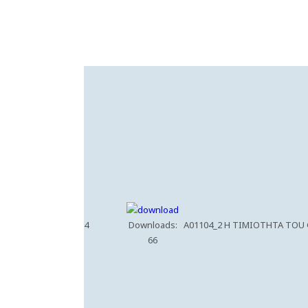
4
Downloads:
A01104_2 H TIMIOTHTA TOU
66