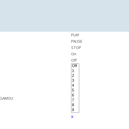
PLAY
PAUSE
STOP
On
Off
U GAMOU
X