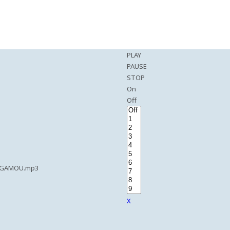
PLAY
PAUSE
STOP
On
Off
 GAMOU.mp3
X