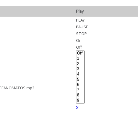
Play
PLAY
PAUSE
STOP
On
Off
TEFANOMATOS.mp3
X