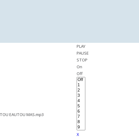
PLAY
PAUSE
STOP
On
Off
 TOU EAUTOU MAS.mp3
X