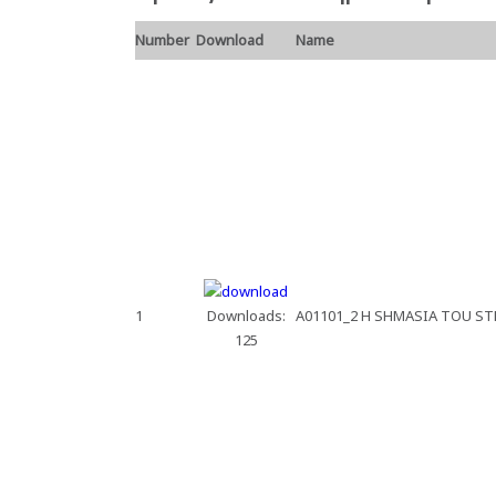
Number
Download
Name
1
Downloads:
A01101_2 H SHMASIA TOU S
125