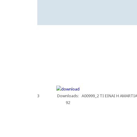
3
Downloads:
A00999_2 TI EINAI H AMARTI
92