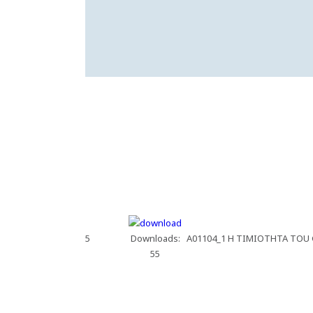
5
Downloads:
A01104_1 H TIMIOTHTA TO
55