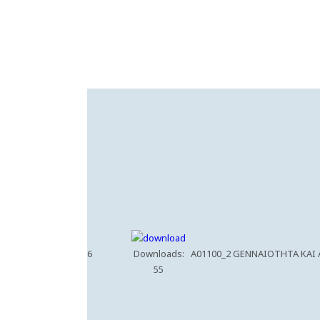
6
Downloads:
A01100_2 GENNAIOTHTA KAI
55