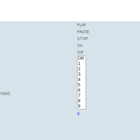
PLAY
PAUSE
STOP
On
Off
EYXHS
X