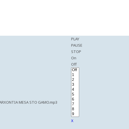
PLAY
PAUSE
STOP
On
Off
 ARXONTIA MESA STO GAMO.mp3
X