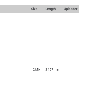
Size
Length
Uploader
12 Mb
34:57 min