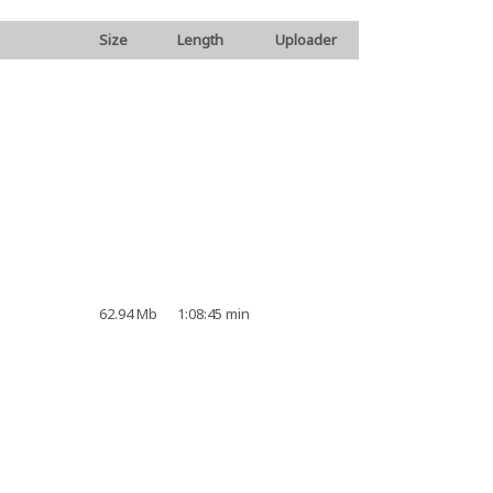
Size
Length
Uploader
62.94 Mb
1:08:45 min