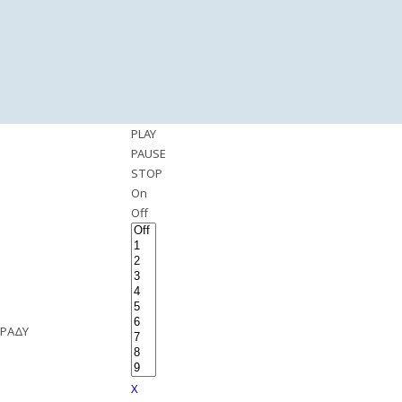
PLAY
PAUSE
STOP
On
Off
ΒΡΑΔΥ
X