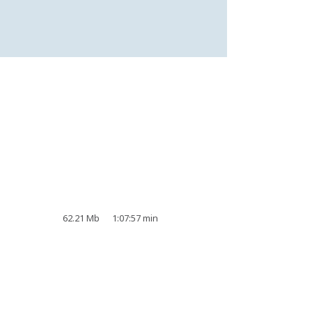
62.21 Mb
1:07:57 min