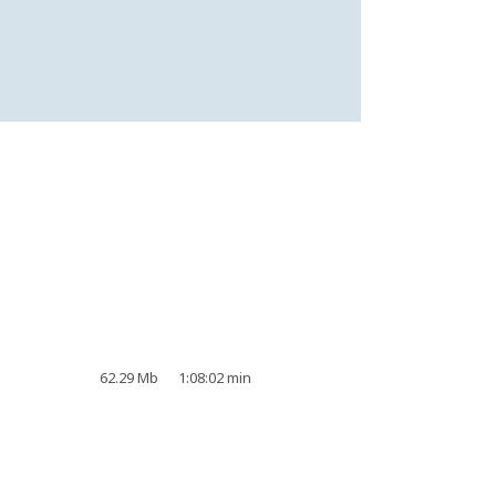
62.29 Mb
1:08:02 min